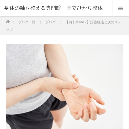
身体の軸を整える専門院 国立ひかり整体
ホーム
ブログ一覧
ブログ
【四十肩Vol.2】治療経過と次のステ
センター
ップ