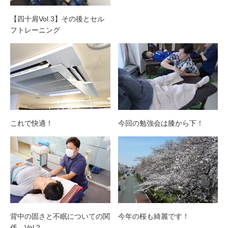
【四十肩Vol.3】その後とセル
フトレーニング
これで快適！
今回の勉強会は膝から下！
背中の固さと不眠についての関
今年の桜も綺麗です！
係 Vol.2